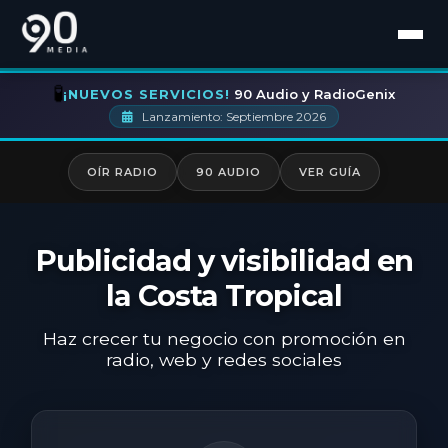
🧪
¡NUEVOS SERVICIOS!
90 Audio y RadioGenix
Portada
Lanzamiento: Septiembre 2026
Radio
OÍR RADIO
90 AUDIO
VER GUÍA
90 Audio
Presencia Local
Publicidad y visibilidad en
la Costa Tropical
Google My Business
Haz crecer tu negocio con promoción en
Web y Atomatización
radio, web y redes sociales
¿Hablamos?